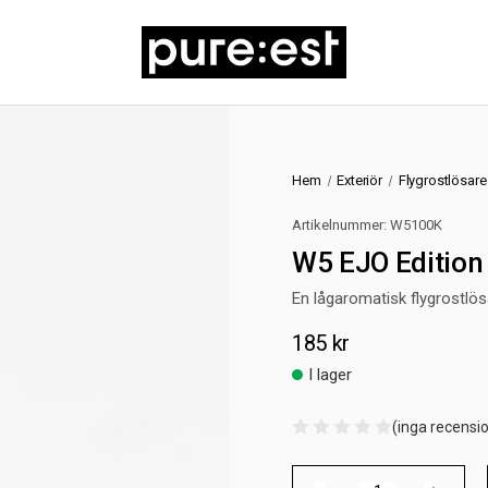
Hem
Exteriör
Flygrostlösare
Artikelnummer:
W5100K
W5 EJO Edition
En lågaromatisk flygrostlö
185 kr
I lager
(inga recensi
Nuvarande