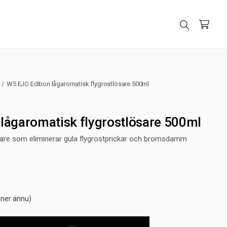
W5 EJO Edition lågaromatisk flygrostlösare 500ml
 lågaromatisk flygrostlösare 500ml
sare som eliminerar gula flygrostprickar och bromsdamm
oner ännu)