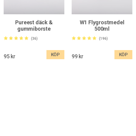
Pureest däck &
W1 Flygrostmedel
gummiborste
500ml
(36)
(196)
KÖP
KÖP
95 kr
99 kr