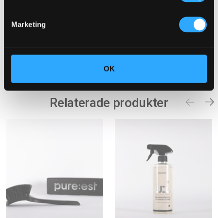
Marketing
PRODUKTINFO
Produkten är tillverkad i Sverige.
OK
Produkt UPC/EAN:
7350149390290
Relaterade produkter