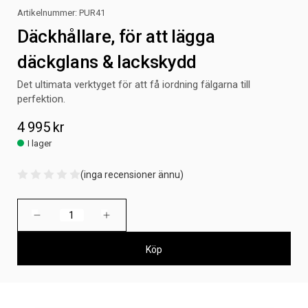
Artikelnummer:
PUR41
Däckhållare, för att lägga
däckglans & lackskydd
Det ultimata verktyget för att få iordning fälgarna till
perfektion.
4 995 kr
I lager
(inga recensioner ännu)
Nuvarande
Minska
Öka
lager:
antalet
antalet
Däckhållare,
Däckhållare,
för
för
att
att
lägga
lägga
däckglans
däckglans
&
&
lackskydd
lackskydd