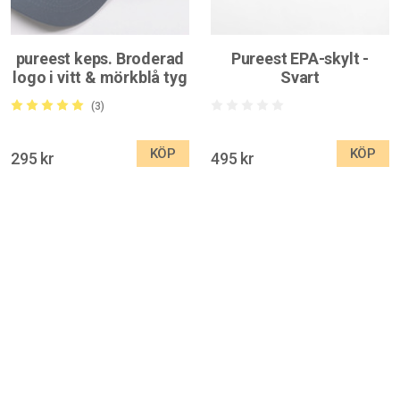
pureest keps. Broderad
Pureest EPA-skylt -
logo i vitt & mörkblå tyg
Svart
(3)
KÖP
KÖP
295 kr
495 kr