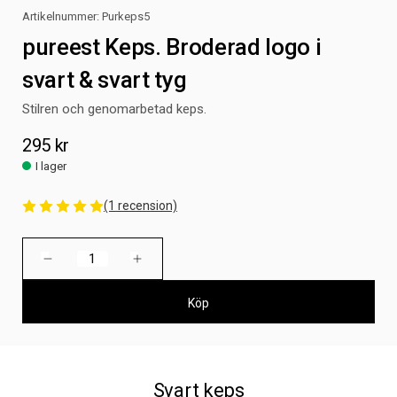
Artikelnummer:
Purkeps5
pureest Keps. Broderad logo i
svart & svart tyg
Stilren och genomarbetad keps.
295 kr
I lager
(1 recension)
Nuvarande
Minska
Öka
lager:
antalet
antalet
pureest
pureest
Keps.
Keps.
Broderad
Broderad
logo
logo
i
i
svart
svart
&
&
svart
svart
tyg
tyg
Svart keps