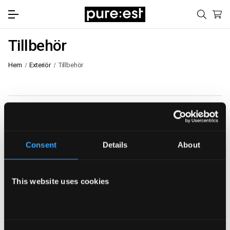
Tillbehör
Hem
Exteriör
Tillbehör
Visa filter
Sortera efter:
Consent
Details
About
This website uses cookies
pureest snurrplatta för bag-in-box
förpackningarna