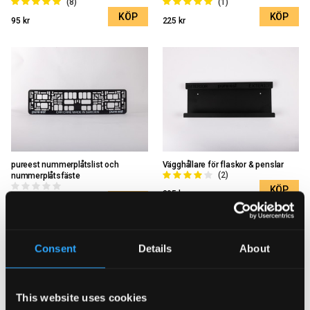
(8)
(1)
KÖP
KÖP
95 kr
225 kr
pureest nummerplåtslist och
Vägghållare för flaskor & penslar
(2)
nummerplåtsfäste
KÖP
395 kr
KÖP
75 kr
Consent
Details
About
This website uses cookies