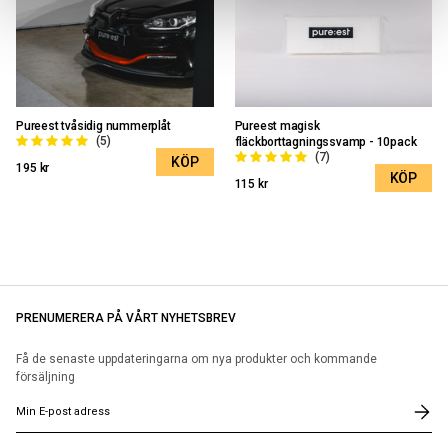
Pureest tvåsidig nummerplåt
Pureest magisk
(5)
fläckborttagningssvamp - 10pack
(7)
KÖP
195 kr
KÖP
115 kr
PRENUMERERA PÅ VÅRT NYHETSBREV
Få de senaste uppdateringarna om nya produkter och kommande
försäljning
E
-
p