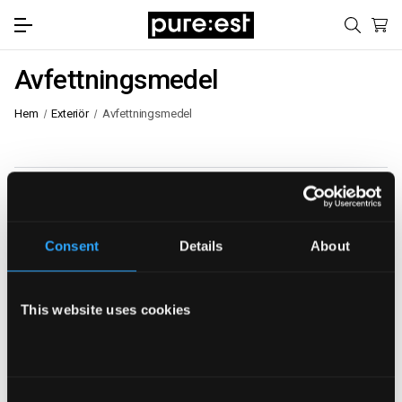
Avfettningsmedel
Hem
Exteriör
Avfettningsmedel
Visa filter
Sortera efter:
Consent
Details
About
This website uses cookies
B1 Insektsborttagare 5 liter
Consent