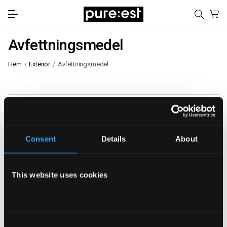
Avfettningsmedel
Hem
Exteriör
Avfettningsmedel
Visa filter
Sortera efter:
Consent
Details
About
This website uses cookies
A3 Alkalisk Snow Foam 5 liter
Foam lance inklusive adaptrar
(1)
(38)
Consent